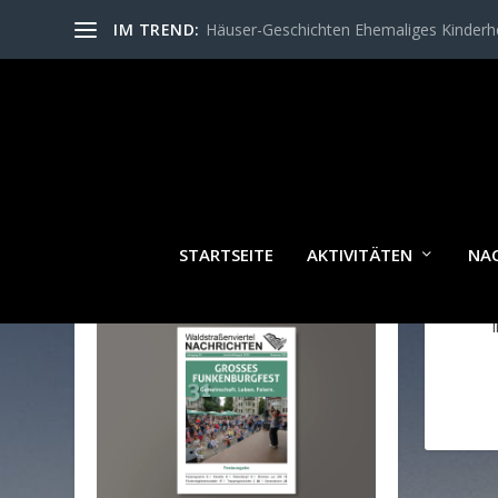
IM TREND:
Häuser-Geschichten Ehemaliges Kinder
STARTSEITE
AKTIVITÄTEN
NA
WALDSTRASSENVIERTEL N
ACHRICHTEN AKTUELL