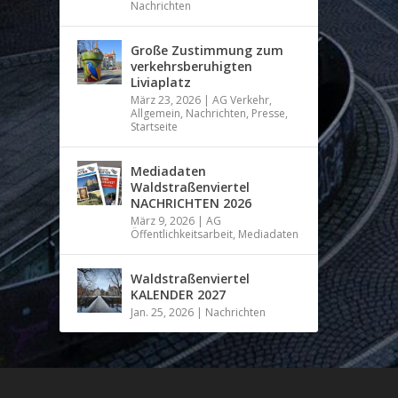
Nachrichten
Große Zustimmung zum
verkehrsberuhigten
Liviaplatz
März 23, 2026
|
AG Verkehr
,
Allgemein
,
Nachrichten
,
Presse
,
Startseite
Mediadaten
Waldstraßenviertel
NACHRICHTEN 2026
März 9, 2026
|
AG
Öffentlichkeitsarbeit
,
Mediadaten
Waldstraßenviertel
KALENDER 2027
Jan. 25, 2026
|
Nachrichten