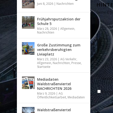
HINTE
Juni 8, 2026
|
Nachrichten
Deine E-Ma
Frühjahrsputzaktion der
Schule 5
März 28, 2026
|
Allgemein
,
Nachrichten
Große Zustimmung zum
verkehrsberuhigten
Liviaplatz
März 23, 2026
|
AG Verkehr
,
Allgemein
,
Nachrichten
,
Presse
,
Startseite
Mediadaten
Waldstraßenviertel
NACHRICHTEN 2026
Name, 
März 9, 2026
|
AG
Öffentlichkeitsarbeit
,
Mediadaten
Waldstraßenviertel