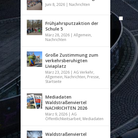
Juni 8, 2026
|
Nachrichten
Name, 
Frühjahrsputzaktion der
Schule 5
März 28, 2026
|
Allgemein
,
Nachrichten
Große Zustimmung zum
verkehrsberuhigten
Liviaplatz
März 23, 2026
|
AG Verkehr
,
Allgemein
,
Nachrichten
,
Presse
,
Startseite
Mediadaten
Waldstraßenviertel
NACHRICHTEN 2026
März 9, 2026
|
AG
Öffentlichkeitsarbeit
,
Mediadaten
Waldstraßenviertel