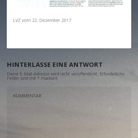
LVZ vom 22. Dezember 2017
HINTERLASSE EINE ANTWORT
Deine E-Mail-Adresse wird nicht veröffentlicht.
Erforderliche
Felder sind mit
*
markiert