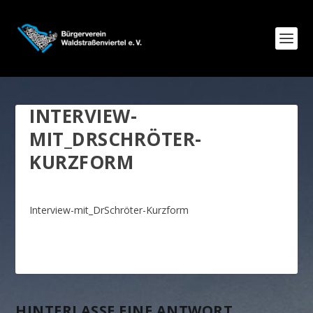
INTERVIEW-
MIT_DRSCHRÖTER-
KURZFORM
Interview-mit_DrSchröter-Kurzform
HINTERLASSE EINE ANTWORT