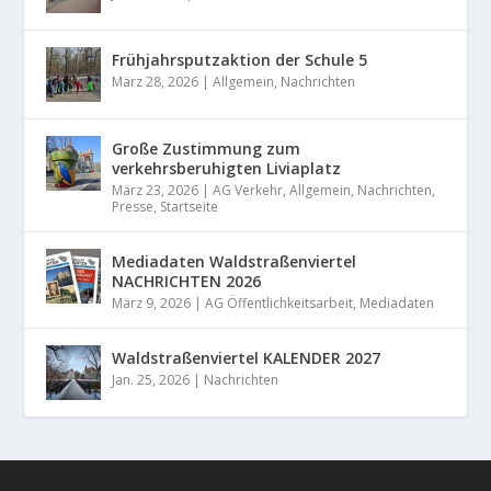
Frühjahrsputzaktion der Schule 5
März 28, 2026
|
Allgemein
,
Nachrichten
Große Zustimmung zum
verkehrsberuhigten Liviaplatz
März 23, 2026
|
AG Verkehr
,
Allgemein
,
Nachrichten
,
Presse
,
Startseite
Mediadaten Waldstraßenviertel
NACHRICHTEN 2026
März 9, 2026
|
AG Öffentlichkeitsarbeit
,
Mediadaten
Waldstraßenviertel KALENDER 2027
Jan. 25, 2026
|
Nachrichten