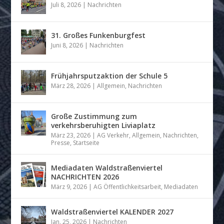
Juli 8, 2026
|
Nachrichten
31. Großes Funkenburgfest
Juni 8, 2026
|
Nachrichten
Frühjahrsputzaktion der Schule 5
März 28, 2026
|
Allgemein
,
Nachrichten
Große Zustimmung zum
verkehrsberuhigten Liviaplatz
März 23, 2026
|
AG Verkehr
,
Allgemein
,
Nachrichten
,
Presse
,
Startseite
Mediadaten Waldstraßenviertel
NACHRICHTEN 2026
März 9, 2026
|
AG Öffentlichkeitsarbeit
,
Mediadaten
Waldstraßenviertel KALENDER 2027
Jan. 25, 2026
|
Nachrichten