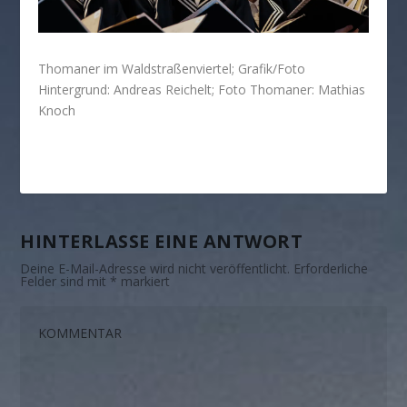
Thomaner im Waldstraßenviertel; Grafik/Foto
Hintergrund: Andreas Reichelt; Foto Thomaner: Mathias
Knoch
HINTERLASSE EINE ANTWORT
Deine E-Mail-Adresse wird nicht veröffentlicht.
Erforderliche
Felder sind mit
*
markiert