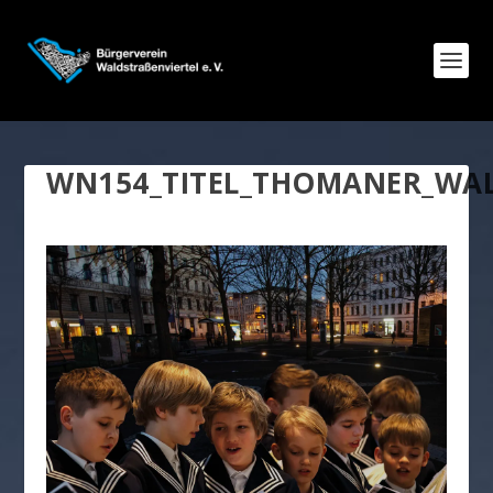
WN154_TITEL_THOMANER_WAL