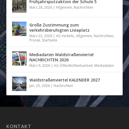
Frühjahrsputzaktion der Schule 5
März 28, 2026
|
Allgemein
,
Nachrichten
Große Zustimmung zum
verkehrsberuhigten Liviaplatz
März 23, 2026
|
AG Verkehr
,
Allgemein
,
Nachrichten
,
Presse
,
Startseite
Mediadaten Waldstraßenviertel
NACHRICHTEN 2026
März 9, 2026
|
AG Öffentlichkeitsarbeit
,
Mediadaten
Waldstraßenviertel KALENDER 2027
Jan. 25, 2026
|
Nachrichten
KONTAKT