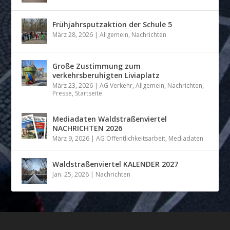
Frühjahrsputzaktion der Schule 5
März 28, 2026
|
Allgemein
,
Nachrichten
Große Zustimmung zum
verkehrsberuhigten Liviaplatz
März 23, 2026
|
AG Verkehr
,
Allgemein
,
Nachrichten
,
Presse
,
Startseite
Mediadaten Waldstraßenviertel
NACHRICHTEN 2026
März 9, 2026
|
AG Öffentlichkeitsarbeit
,
Mediadaten
Waldstraßenviertel KALENDER 2027
Jan. 25, 2026
|
Nachrichten