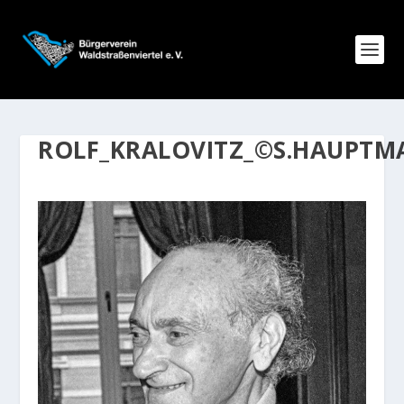
ROLF_KRALOVITZ_©S.HAUPTM