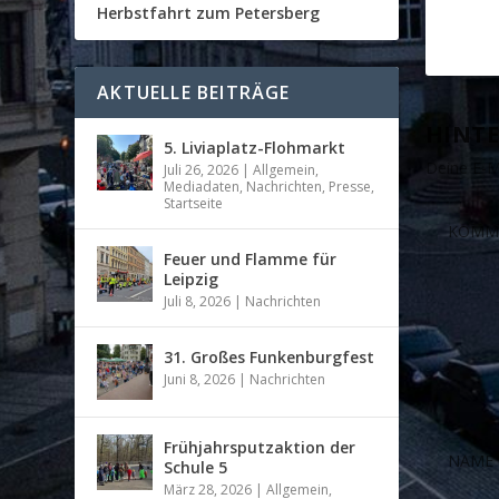
Herbstfahrt zum Petersberg
AKTUELLE BEITRÄGE
HINTE
5. Liviaplatz-Flohmarkt
Deine E-Ma
Juli 26, 2026
|
Allgemein
,
Mediadaten
,
Nachrichten
,
Presse
,
Startseite
Feuer und Flamme für
Leipzig
Juli 8, 2026
|
Nachrichten
31. Großes Funkenburgfest
Juni 8, 2026
|
Nachrichten
Frühjahrsputzaktion der
Schule 5
März 28, 2026
|
Allgemein
,