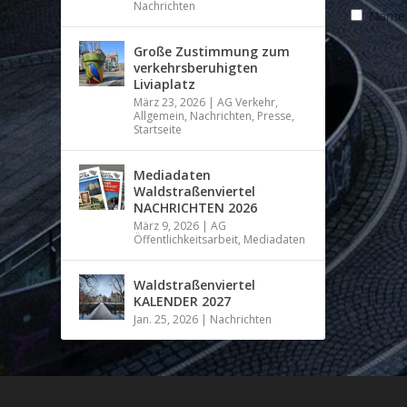
Nachrichten
Name, 
Große Zustimmung zum
verkehrsberuhigten
Liviaplatz
März 23, 2026
|
AG Verkehr
,
Allgemein
,
Nachrichten
,
Presse
,
Startseite
Mediadaten
Waldstraßenviertel
NACHRICHTEN 2026
März 9, 2026
|
AG
Öffentlichkeitsarbeit
,
Mediadaten
Waldstraßenviertel
KALENDER 2027
Jan. 25, 2026
|
Nachrichten