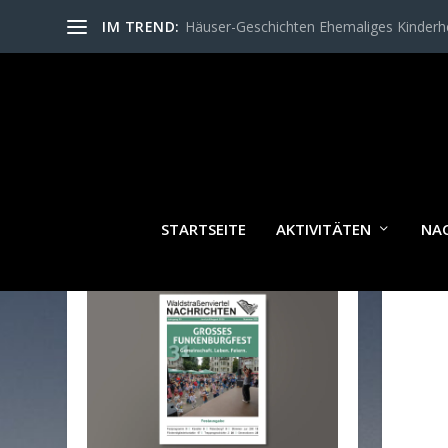
IM TREND:
Häuser-Geschichten Ehemaliges Kinder
STARTSEITE
AKTIVITÄTEN
NA
WALDSTRASSENVIERTEL N
ACHRICHTEN AKTUELL