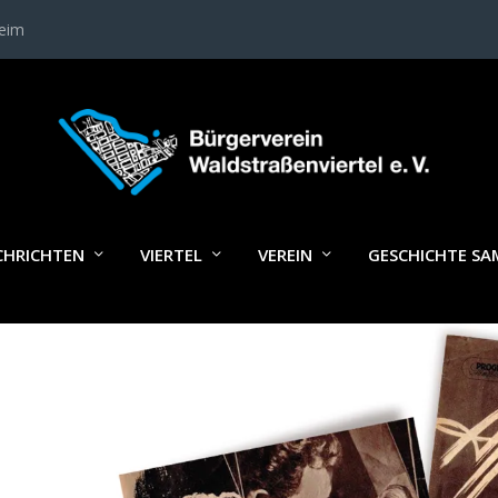
heim
FIMCLUB_WN144
CHRICHTEN
VIERTEL
VEREIN
GESCHICHTE S