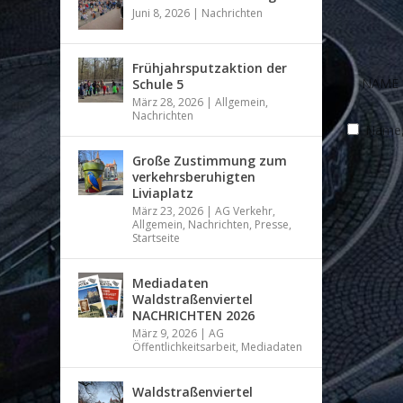
Juni 8, 2026
|
Nachrichten
Frühjahrsputzaktion der
Schule 5
März 28, 2026
|
Allgemein
,
Nachrichten
Name, 
Große Zustimmung zum
verkehrsberuhigten
Liviaplatz
März 23, 2026
|
AG Verkehr
,
Allgemein
,
Nachrichten
,
Presse
,
Startseite
Mediadaten
Waldstraßenviertel
NACHRICHTEN 2026
März 9, 2026
|
AG
Öffentlichkeitsarbeit
,
Mediadaten
Waldstraßenviertel