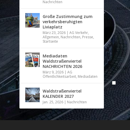
Nachrichten
Große Zustimmung zum
verkehrsberuhigten
Liviaplatz
März 23, 2026
|
AG Verkehr
,
Allgemein
,
Nachrichten
,
Presse
,
Startseite
Mediadaten
Waldstraßenviertel
NACHRICHTEN 2026
März 9, 2026
|
AG
Öffentlichkeitsarbeit
,
Mediadaten
Name, 
Waldstraßenviertel
KALENDER 2027
Jan. 25, 2026
|
Nachrichten