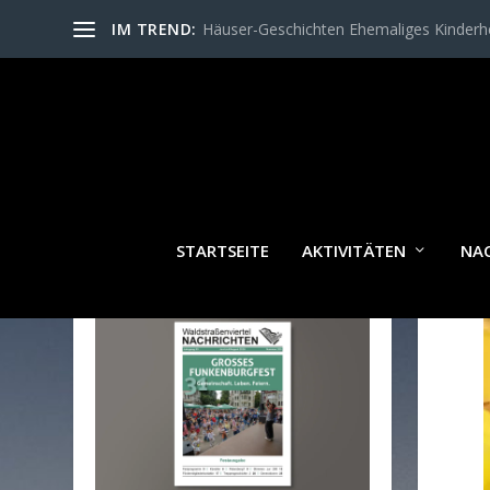
IM TREND:
Häuser-Geschichten Ehemaliges Kinder
STARTSEITE
AKTIVITÄTEN
NA
WALDSTRASSENVIERTEL N
ACHRICHTEN AKTUELL