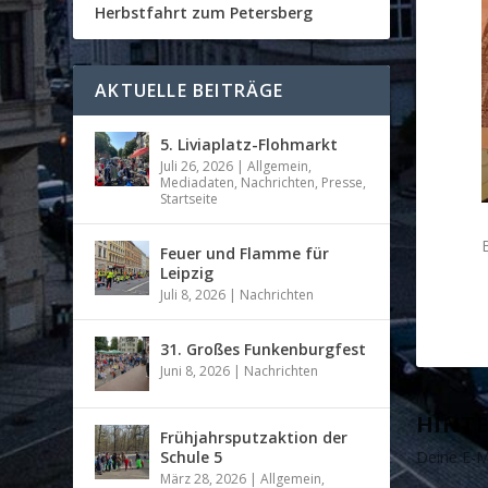
Herbstfahrt zum Petersberg
AKTUELLE BEITRÄGE
5. Liviaplatz-Flohmarkt
Juli 26, 2026
|
Allgemein
,
Mediadaten
,
Nachrichten
,
Presse
,
Startseite
Feuer und Flamme für
Leipzig
Juli 8, 2026
|
Nachrichten
31. Großes Funkenburgfest
Juni 8, 2026
|
Nachrichten
HINTE
Frühjahrsputzaktion der
Schule 5
Deine E-Ma
März 28, 2026
|
Allgemein
,