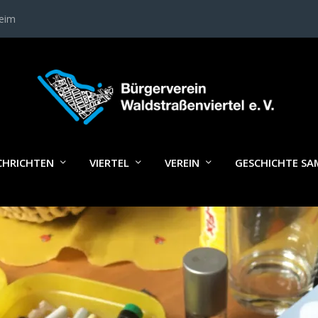
heim
IMG_0961
CHRICHTEN
VIERTEL
VEREIN
GESCHICHTE S