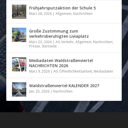
Frühjahrsputzaktion der Schule 5
März 28, 2026
|
Allgemein
,
Nachrichten
Große Zustimmung zum
verkehrsberuhigten Liviaplatz
März 23, 2026
|
AG Verkehr
,
Allgemein
,
Nachrichten
,
Presse
,
Startseite
Mediadaten Waldstraßenviertel
NACHRICHTEN 2026
März 9, 2026
|
AG Öffentlichkeitsarbeit
,
Mediadaten
Waldstraßenviertel KALENDER 2027
Jan. 25, 2026
|
Nachrichten