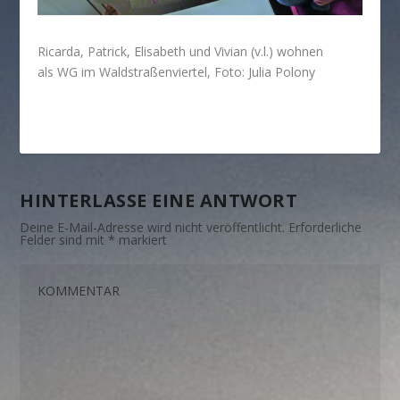
Ricarda, Patrick, Elisabeth und Vivian (v.l.) wohnen
als WG im Waldstraßenviertel, Foto: Julia Polony
HINTERLASSE EINE ANTWORT
Deine E-Mail-Adresse wird nicht veröffentlicht.
Erforderliche
Felder sind mit
*
markiert