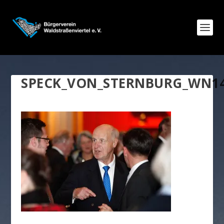
SPECK_VON_STERNBURG_WN14