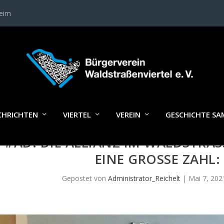
heim
CHRICHTEN
VIERTEL
VEREIN
GESCHICHTE S
#AD: DIE ALLIANZ IM WALDSTRASS
INE GROSSE ZAHL: 1
Gepostet von
Administrator_Reichelt
|
Mai 7, 202