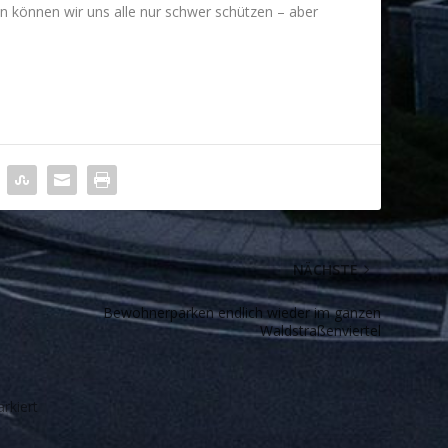
 können wir uns alle nur schwer schützen – aber
NÄCHSTE
Bewohnerparken endlich wieder im ganzen
Waldstraßenviertel
rkiert