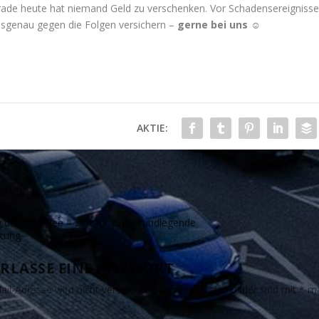
ade heute hat niemand Geld zu verschenken. Vor Schadensereignissen
sgenau gegen die Folgen versichern –
gerne bei uns ☺
 Allianz im Waldstraßenviertel
AKTIE:
RIGE
 der Jahnallee – Zeit für eine grundlegende
tung
RLASSE EINE ANTWORT
il-Adresse wird nicht veröffentlicht.
Erforderliche Felder sind mit
*
ma