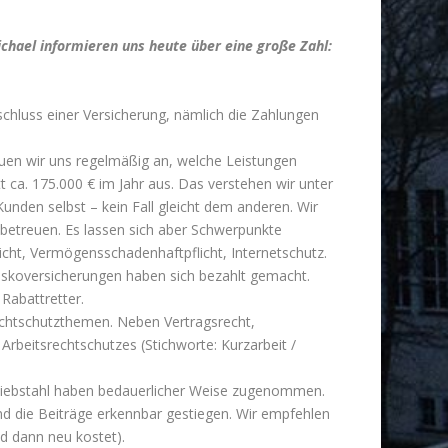
hael informieren uns heute über eine große Zahl:
chluss einer Versicherung, nämlich die Zahlungen
auen wir uns regelmäßig an, welche Leistungen
t ca. 175.000 € im Jahr aus. Das verstehen wir unter
Kunden selbst – kein Fall gleicht dem anderen. Wir
u betreuen. Es lassen sich aber Schwerpunkte
licht, Vermögensschadenhaftpflicht, Internetschutz.
lkaskoversicherungen haben sich bezahlt gemacht.
 Rabattretter.
echtschutzthemen. Neben Vertragsrecht,
rbeitsrechtschutzes (Stichworte: Kurzarbeit /
er Diebstahl haben bedauerlicher Weise zugenommen.
ind die Beiträge erkennbar gestiegen. Wir empfehlen
d dann neu kostet).