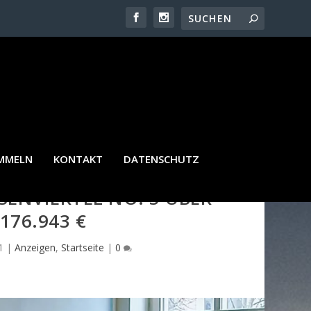
AMMELN
KONTAKT
DATENSCHUTZ
ENVIERTEL NO. 5 ÜBER E
76.943 €
1
|
Anzeigen
,
Startseite
|
0