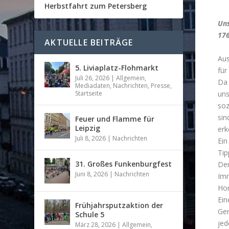
Herbstfahrt zum Petersberg
Un
176
AKTUELLE BEITRÄGE
Aus
5. Liviaplatz-Flohmarkt
für
Juli 26, 2026
|
Allgemein
,
Da 
Mediadaten
,
Nachrichten
,
Presse
,
uns
Startseite
soz
sin
Feuer und Flamme für
Leipzig
erk
Juli 8, 2026
|
Nachrichten
Ein
Tip
31. Großes Funkenburgfest
Der
Juni 8, 2026
|
Nachrichten
Imm
Hom
Ein
Frühjahrsputzaktion der
Ger
Schule 5
jed
März 28, 2026
|
Allgemein
,