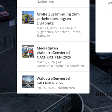
Nachrichten
Ger
pas
Große Zustimmung zum
verkehrsberuhigten
Die
Liviaplatz
März 23, 2026
|
AG Verkehr
,
Allgemein
,
Nachrichten
,
Presse
,
Startseite
Mediadaten
Waldstraßenviertel
NACHRICHTEN 2026
März 9, 2026
|
AG
Öffentlichkeitsarbeit
,
Mediadaten
VORHE
Entlastung
Waldstraßenviertel
Neugestal
KALENDER 2027
Jan. 25, 2026
|
Nachrichten
HINTE
Deine E-Ma