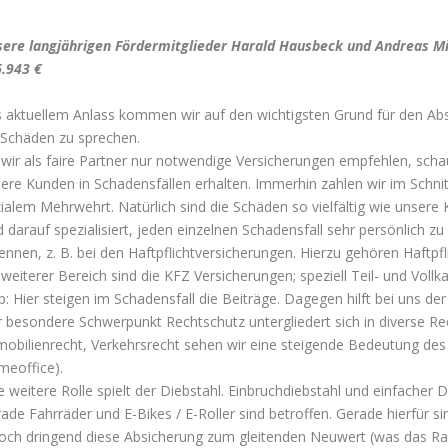
sere langjährigen
Fördermitglieder
Harald Hausbeck und Andreas Mic
.943 €
 aktuellem Anlass kommen wir auf den wichtigsten Grund für den Abs
 Schäden zu sprechen.
wir als faire Partner nur notwendige Versicherungen empfehlen, sch
ere Kunden in Schadensfällen erhalten. Immerhin zahlen wir im Schnit
ialem Mehrwehrt. Natürlich sind die Schäden so vielfältig wie unsere 
d darauf spezialisiert, jeden einzelnen Schadensfall sehr persönlich z
ennen, z. B. bei den Haftpflichtversicherungen. Hierzu gehören Haftpf
 weiterer Bereich sind die KFZ Versicherungen; speziell Teil- und Vol
p: Hier steigen im Schadensfall die Beiträge. Dagegen hilft bei uns der
 besondere Schwerpunkt Rechtschutz untergliedert sich in diverse R
obilienrecht, Verkehrsrecht sehen wir eine steigende Bedeutung des A
eoffice).
e weitere Rolle spielt der Diebstahl. Einbruchdiebstahl und einfach
ade Fahrräder und E-Bikes / E-Roller sind betroffen. Gerade hierfür s
och dringend diese Absicherung zum gleitenden Neuwert (was das Ra