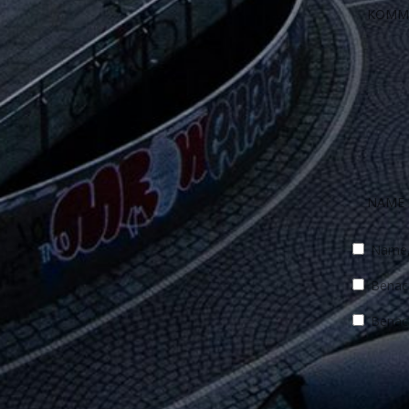
Name, 
Benach
Benach