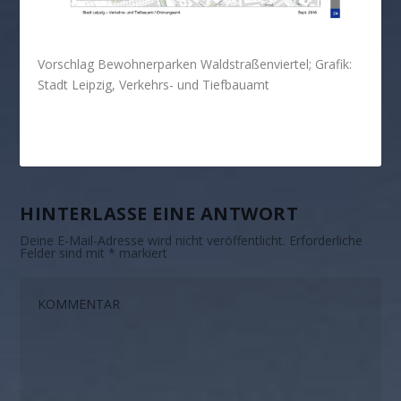
Vorschlag Bewohnerparken Waldstraßenviertel; Grafik:
Stadt Leipzig, Verkehrs- und Tiefbauamt
HINTERLASSE EINE ANTWORT
Deine E-Mail-Adresse wird nicht veröffentlicht.
Erforderliche
Felder sind mit
*
markiert