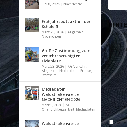
Juni 8, 2026
|
Nachrichten
Frühjahrsputzaktion der
HINTE
Schule 5
März 28, 2026
|
Allgemein
,
Deine E-Ma
Nachrichten
Große Zustimmung zum
verkehrsberuhigten
Liviaplatz
März 23, 2026
|
AG Verkehr
,
Allgemein
,
Nachrichten
,
Presse
,
Startseite
Mediadaten
Waldstraßenviertel
NACHRICHTEN 2026
März 9, 2026
|
AG
Öffentlichkeitsarbeit
,
Mediadaten
Name, 
Waldstraßenviertel