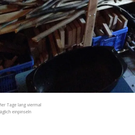
Vier Tage lang viermal
äglich einpinseln