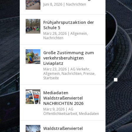
Juni 8, 2026
|
Nachrichten
Frühjahrsputzaktion der
Schule 5
März 28, 2026
|
Allgemein
,
Nachrichten
Große Zustimmung zum
verkehrsberuhigten
Liviaplatz
März 23, 2026
|
AG Verkehr
,
Allgemein
,
Nachrichten
,
Presse
,
Startseite
Name, 
Mediadaten
Waldstraßenviertel
NACHRICHTEN 2026
März 9, 2026
|
AG
Öffentlichkeitsarbeit
,
Mediadaten
Waldstraßenviertel