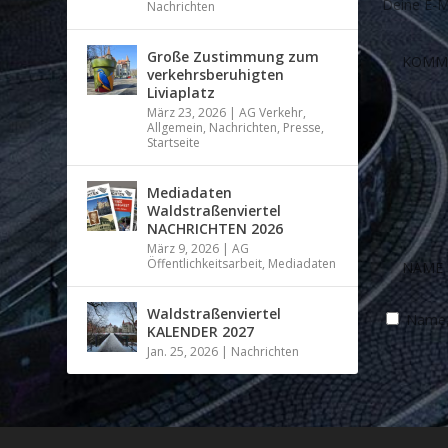
Deine E-Ma
Nachrichten
Große Zustimmung zum
verkehrsberuhigten
Liviaplatz
März 23, 2026
|
AG Verkehr
,
Allgemein
,
Nachrichten
,
Presse
,
Startseite
Mediadaten
Waldstraßenviertel
NACHRICHTEN 2026
März 9, 2026
|
AG
Öffentlichkeitsarbeit
,
Mediadaten
Waldstraßenviertel
Name, 
KALENDER 2027
Jan. 25, 2026
|
Nachrichten