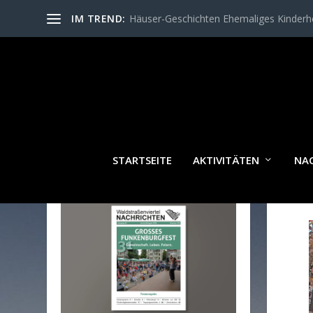
IM TREND:
Häuser-Geschichten Ehemaliges Kinder
STARTSEITE
AKTIVITÄTEN
NA
WALDSTRASSENVIERTEL N
ACHRICHTEN AKTUELL