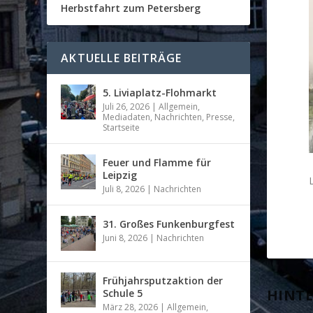
Herbstfahrt zum Petersberg
AKTUELLE BEITRÄGE
5. Liviaplatz-Flohmarkt
Juli 26, 2026
|
Allgemein
,
Mediadaten
,
Nachrichten
,
Presse
,
Startseite
Feuer und Flamme für
Leipzig
Juli 8, 2026
|
Nachrichten
31. Großes Funkenburgfest
Juni 8, 2026
|
Nachrichten
Frühjahrsputzaktion der
HINTE
Schule 5
März 28, 2026
|
Allgemein
,