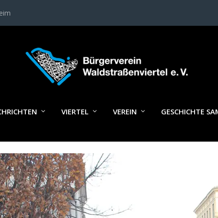
heim
LEHRAMTSSTUDENTEN FACH GESCH
CHRICHTEN
VIERTEL
VEREIN
GESCHICHTE S
BÜRGERVEREIN; FOTO: PETRA CAI