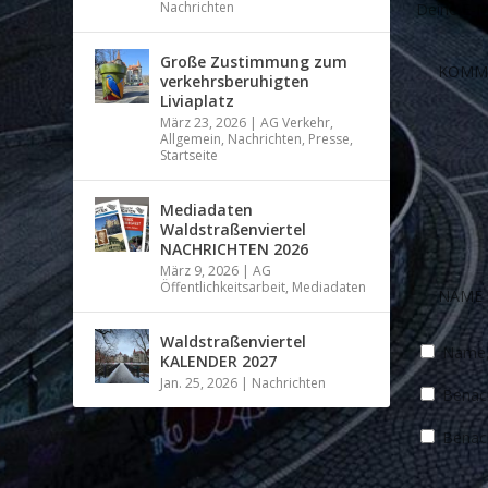
Nachrichten
Deine E-Ma
Große Zustimmung zum
verkehrsberuhigten
Liviaplatz
März 23, 2026
|
AG Verkehr
,
Allgemein
,
Nachrichten
,
Presse
,
Startseite
Mediadaten
Waldstraßenviertel
NACHRICHTEN 2026
März 9, 2026
|
AG
Öffentlichkeitsarbeit
,
Mediadaten
Waldstraßenviertel
Name, 
KALENDER 2027
Jan. 25, 2026
|
Nachrichten
Benach
Benach