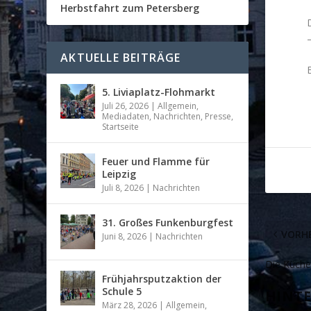
Herbstfahrt zum Petersberg
AKTUELLE BEITRÄGE
5. Liviaplatz-Flohmarkt
Juli 26, 2026
|
Allgemein
,
Mediadaten
,
Nachrichten
,
Presse
,
Startseite
Feuer und Flamme für
Leipzig
Juli 8, 2026
|
Nachrichten
31. Großes Funkenburgfest
VORHE
Juni 8, 2026
|
Nachrichten
Die Küche
Frühjahrsputzaktion der
Schule 5
HINTE
März 28, 2026
|
Allgemein
,