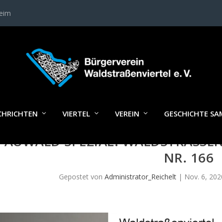
heim
CHRICHTEN
VIERTEL
VEREIN
GESCHICHTE S
AUWALD SPEZIAL: WALDSTRASSEN
R. 166
Gepostet von
Administrator_Reichelt
|
Nov. 6, 202