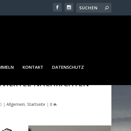
AMMELN
KONTAKT
DATENSCHUTZ
VIERTEL NACHRICHTEN N
0
|
Allgemein
,
Startseite
|
0