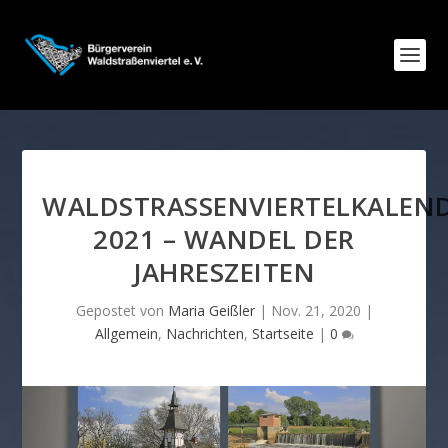
WALDSTRASSENVIERTELKALENDE
021 – WANDEL DER J
AHRESZEITEN
Gepostet von
Maria Geißler
|
Nov. 21, 2020
|
Allgemein
,
Nachrichten
,
Startseite
|
0