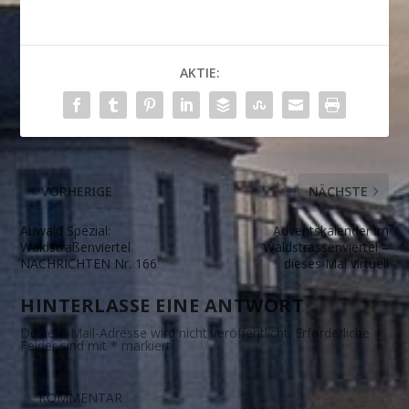
AKTIE:
VORHERIGE
NÄCHSTE
Auwald Spezial:
Adventskalender im
Waldstraßenviertel
Waldstrassenviertel –
NACHRICHTEN Nr. 166
dieses Mal virtuell
HINTERLASSE EINE ANTWORT
Deine E-Mail-Adresse wird nicht veröffentlicht.
Erforderliche
Felder sind mit
*
markiert