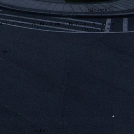
NÄCHSTE
d: Die Allianz im Waldstraßenviertel No.2: Autoversicherung
in der Pandemie
rkiert