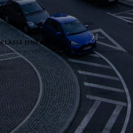
RIGE
enviertelkalender 2021 – Wandel der Jahreszeiten
#a
RLASSE EINE ANTWORT
il-Adresse wird nicht veröffentlicht.
Erforderliche Felder sind mit
*
ma