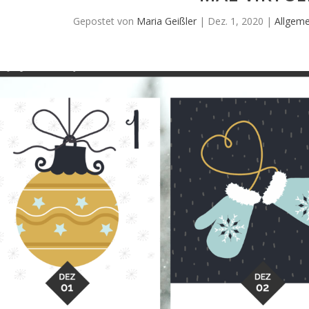
Gepostet von
Maria Geißler
|
Dez. 1, 2020
|
Allgeme