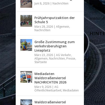
Juni 8, 2026
|
Nachrichten
VORHE
Frühjahrsputzaktion der
Waldstraß
Schule 5
März 28, 2026
|
Allgemein
,
Nachrichten
HINTE
Deine E-Ma
Große Zustimmung zum
verkehrsberuhigten
Liviaplatz
März 23, 2026
|
AG Verkehr
,
Allgemein
,
Nachrichten
,
Presse
,
Startseite
Mediadaten
Waldstraßenviertel
NACHRICHTEN 2026
März 9, 2026
|
AG
Öffentlichkeitsarbeit
,
Mediadaten
Waldstraßenviertel