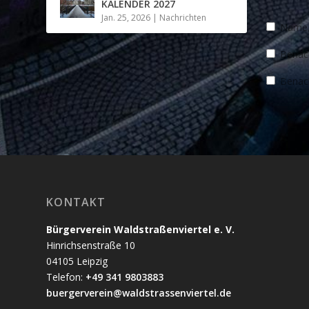
KALENDER 2027
Jan. 25, 2026
|
Nachrichten
Name, 
Benach
Benach
KONTAKT
Bürgerverein Waldstraßenviertel e. V.
Hinrichsenstraße 10
04105 Leipzig
Telefon:
+49 341 9803883
buergerverein@waldstrassenviertel.de