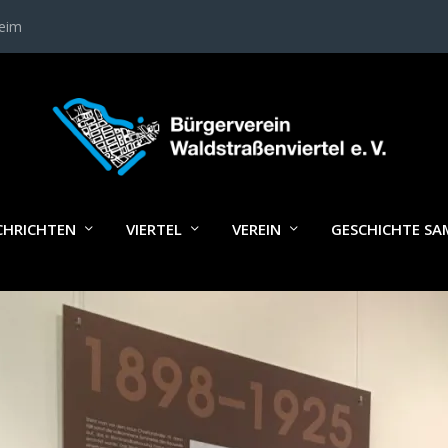
heim
IMG_0321
CHRICHTEN
VIERTEL
VEREIN
GESCHICHTE S