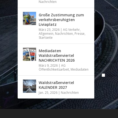
Nachrichten
Große Zustimmung zum
verkehrsberuhigten
Liviaplatz
März 23, 2026
|
AG Verkehr
,
Allgemein
,
Nachrichten
,
Presse
,
Startseite
Mediadaten
Waldstraßenviertel
NACHRICHTEN 2026
März 9, 2026
|
AG
Öffentlichkeitsarbeit
,
Mediadaten
Name, 
Waldstraßenviertel
KALENDER 2027
Jan. 25, 2026
|
Nachrichten