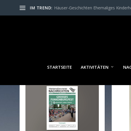
IM TREND:
Häuser-Geschichten Ehemaliges Kinder
STARTSEITE
AKTIVITÄTEN
NA
WALDSTRASSENVIERTEL N
ACHRICHTEN AKTUELL