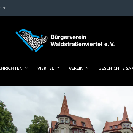
heim
FUBU18__023HULA_S
CHRICHTEN
VIERTEL
VEREIN
GESCHICHTE S