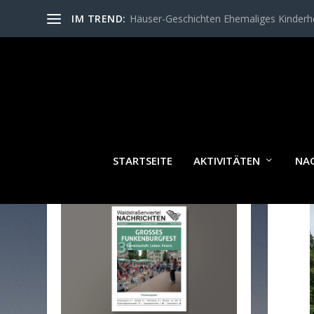
IM TREND:
Häuser-Geschichten Ehemaliges Kinder
STARTSEITE
AKTIVITÄTEN
NA
WALDSTRASSENVIERTEL N
ACHRICHTEN AKTUELL