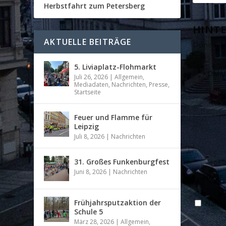
Herbstfahrt zum Petersberg
HINTE
AKTUELLE BEITRÄGE
Deine E-Ma
5. Liviaplatz-Flohmarkt
Juli 26, 2026
|
Allgemein
,
Mediadaten
,
Nachrichten
,
Presse
,
Startseite
Feuer und Flamme für
Leipzig
Juli 8, 2026
|
Nachrichten
31. Großes Funkenburgfest
Juni 8, 2026
|
Nachrichten
Frühjahrsputzaktion der
Name, 
Schule 5
März 28, 2026
|
Allgemein
,