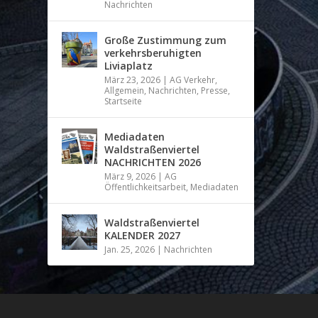
Nachrichten
Große Zustimmung zum
verkehrsberuhigten
Liviaplatz
März 23, 2026
|
AG Verkehr
,
Allgemein
,
Nachrichten
,
Presse
,
Startseite
Mediadaten
Waldstraßenviertel
NACHRICHTEN 2026
März 9, 2026
|
AG
Öffentlichkeitsarbeit
,
Mediadaten
Waldstraßenviertel
KALENDER 2027
Jan. 25, 2026
|
Nachrichten