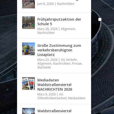
Juni 8, 2026
|
Nachrichten
Frühjahrsputzaktion der
Name, 
Schule 5
März 28, 2026
|
Allgemein
,
Nachrichten
Große Zustimmung zum
verkehrsberuhigten
Liviaplatz
März 23, 2026
|
AG Verkehr
,
Allgemein
,
Nachrichten
,
Presse
,
Startseite
Mediadaten
Waldstraßenviertel
NACHRICHTEN 2026
März 9, 2026
|
AG
Öffentlichkeitsarbeit
,
Mediadaten
Waldstraßenviertel