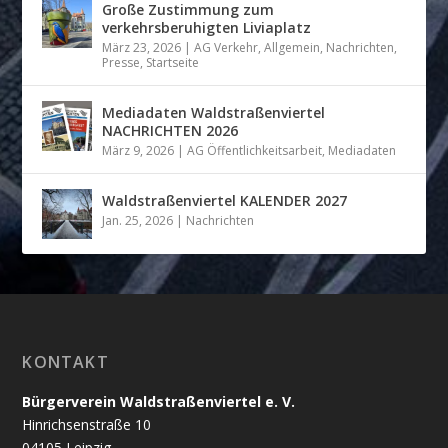
Große Zustimmung zum
verkehrsberuhigten Liviaplatz
März 23, 2026
|
AG Verkehr
,
Allgemein
,
Nachrichten
,
Presse
,
Startseite
Mediadaten Waldstraßenviertel
NACHRICHTEN 2026
März 9, 2026
|
AG Öffentlichkeitsarbeit
,
Mediadaten
Waldstraßenviertel KALENDER 2027
Jan. 25, 2026
|
Nachrichten
KONTAKT
Bürgerverein Waldstraßenviertel e. V.
Hinrichsenstraße 10
04105 Leipzig