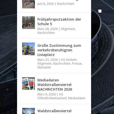
Juni 8, 2026
|
Nachrichten
Name, 
Frühjahrsputzaktion der
Schule 5
März 28, 2026
|
Allgemein
,
Nachrichten
Große Zustimmung zum
verkehrsberuhigten
Liviaplatz
März 23, 2026
|
AG Verkehr
,
Allgemein
,
Nachrichten
,
Presse
,
Startseite
Mediadaten
Waldstraßenviertel
NACHRICHTEN 2026
März 9, 2026
|
AG
Öffentlichkeitsarbeit
,
Mediadaten
Waldstraßenviertel