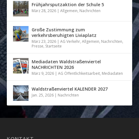
Frühjahrsputzaktion der Schule 5
März 28, 2026
|
Allgemein
,
Nachrichten
Große Zustimmung zum
verkehrsberuhigten Liviaplatz
März 23, 2026
|
AG Verkehr
,
Allgemein
,
Nachrichten
,
Presse
,
Startseite
Mediadaten Waldstraßenviertel
NACHRICHTEN 2026
März 9, 2026
|
AG Öffentlichkeitsarbeit
,
Mediadaten
Waldstraßenviertel KALENDER 2027
Jan. 25, 2026
|
Nachrichten
KONTAKT