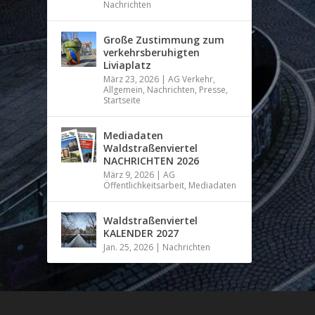
Nachrichten
Große Zustimmung zum
verkehrsberuhigten
Liviaplatz
März 23, 2026
|
AG Verkehr
,
Allgemein
,
Nachrichten
,
Presse
,
Startseite
Mediadaten
Waldstraßenviertel
NACHRICHTEN 2026
März 9, 2026
|
AG
Öffentlichkeitsarbeit
,
Mediadaten
Waldstraßenviertel
KALENDER 2027
Jan. 25, 2026
|
Nachrichten