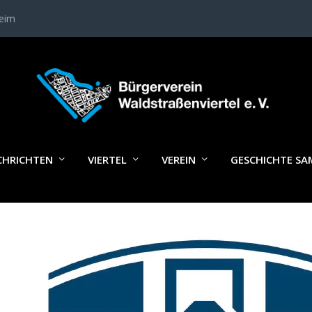
heim
QUARTERBACK_IMMOBILIEN_LOG
CHRICHTEN
VIERTEL
VEREIN
GESCHICHTE S