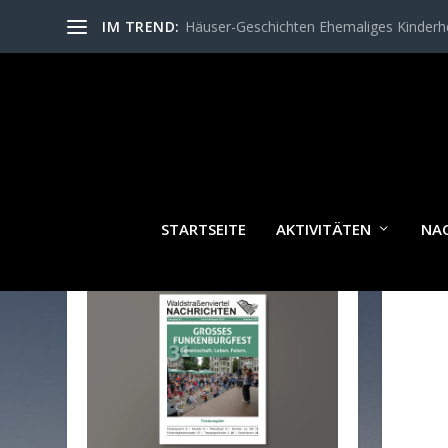
IM TREND:
Häuser-Geschichten Ehemaliges Kinder
STARTSEITE
AKTIVITÄTEN
NA
WALDSTRASSENVIERTEL N
ACHRICHTEN AKTUELL