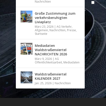
Nachrichten
Name, 
Große Zustimmung zum
verkehrsberuhigten
Liviaplatz
März 23, 2026
|
AG Verkehr
,
Allgemein
,
Nachrichten
,
Presse
,
Startseite
Mediadaten
Waldstraßenviertel
NACHRICHTEN 2026
März 9, 2026
|
AG
Öffentlichkeitsarbeit
,
Mediadaten
Waldstraßenviertel
KALENDER 2027
Jan. 25, 2026
|
Nachrichten