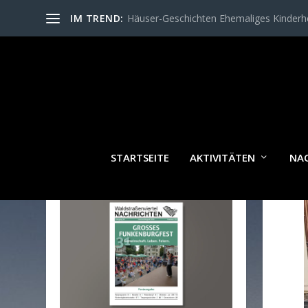
IM TREND:
Häuser-Geschichten Ehemaliges Kinder
STARTSEITE
AKTIVITÄTEN
NA
WALDSTRASSENVIERTEL N
ACHRICHTEN AKTUELL