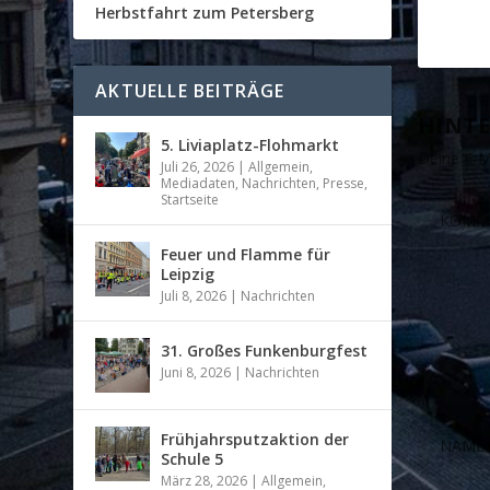
Herbstfahrt zum Petersberg
AKTUELLE BEITRÄGE
HINTE
5. Liviaplatz-Flohmarkt
Deine E-Ma
Juli 26, 2026
|
Allgemein
,
Mediadaten
,
Nachrichten
,
Presse
,
Startseite
Feuer und Flamme für
Leipzig
Juli 8, 2026
|
Nachrichten
31. Großes Funkenburgfest
Juni 8, 2026
|
Nachrichten
Frühjahrsputzaktion der
Schule 5
März 28, 2026
|
Allgemein
,