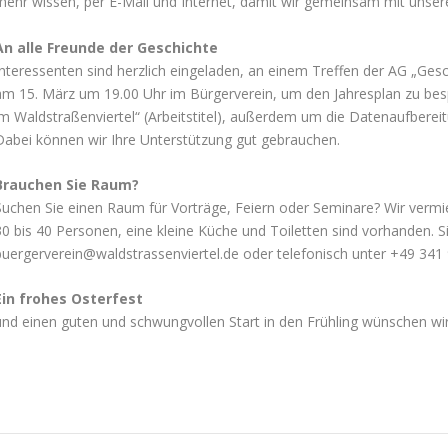
mehr wissen, per E-Mail und Internet, damit wir gemeinsam mit unse
An alle Freunde der Geschichte
Interessenten sind herzlich eingeladen, an einem Treffen der AG „Ges
am 15. März um 19.00 Uhr im Bürgerverein, um den Jahresplan zu besp
im Waldstraßenviertel“ (Arbeitstitel), außerdem um die Datenaufbereit
Dabei können wir Ihre Unterstützung gut gebrauchen.
Brauchen Sie Raum?
Suchen Sie einen Raum für Vorträge, Feiern oder Seminare? Wir vermie
30 bis 40 Personen, eine kleine Küche und Toiletten sind vorhanden. Si
buergerverein@waldstrassenviertel.de oder telefonisch unter +49 341
Ein frohes Osterfest
und einen guten und schwungvollen Start in den Frühling wünschen wir