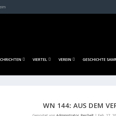
heim
CHRICHTEN
VIERTEL
VEREIN
GESCHICHTE SAM
WN 144: AUS DEM VE
Gepostet von
Administrator_Reichelt
|
Feb. 27, 2