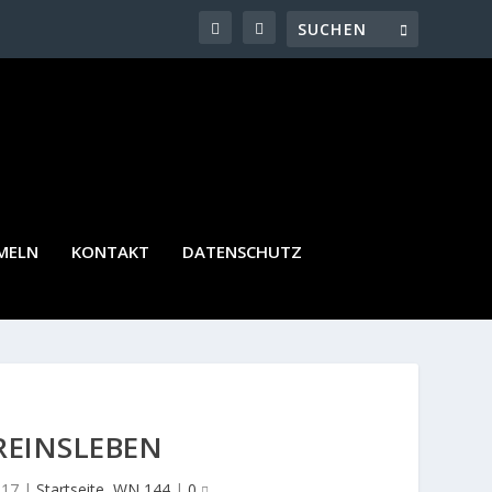
MELN
KONTAKT
DATENSCHUTZ
REINSLEBEN
017
|
Startseite
,
WN 144
|
0