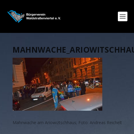
MAHNWACHE_ARIOWITSCHHAU
Mahnwache am Ariowiztschhaus; Foto: Andreas Reichelt