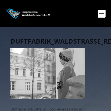
DUFTFABRIK_WALDSTRASSE_RE
Duftfabrik Waldstraße; Foto: Andreas Reichelt