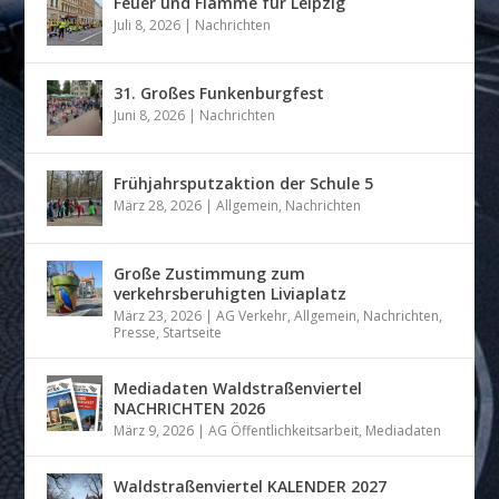
Feuer und Flamme für Leipzig
Juli 8, 2026
|
Nachrichten
31. Großes Funkenburgfest
Juni 8, 2026
|
Nachrichten
Frühjahrsputzaktion der Schule 5
März 28, 2026
|
Allgemein
,
Nachrichten
Große Zustimmung zum
verkehrsberuhigten Liviaplatz
März 23, 2026
|
AG Verkehr
,
Allgemein
,
Nachrichten
,
Presse
,
Startseite
Mediadaten Waldstraßenviertel
NACHRICHTEN 2026
März 9, 2026
|
AG Öffentlichkeitsarbeit
,
Mediadaten
Waldstraßenviertel KALENDER 2027