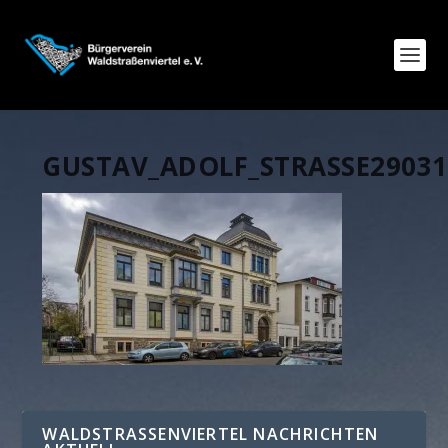
GUSTAV_ADOLF_STRASSE29031
WALDSTRASSENVIERTEL NACHRICHTEN A