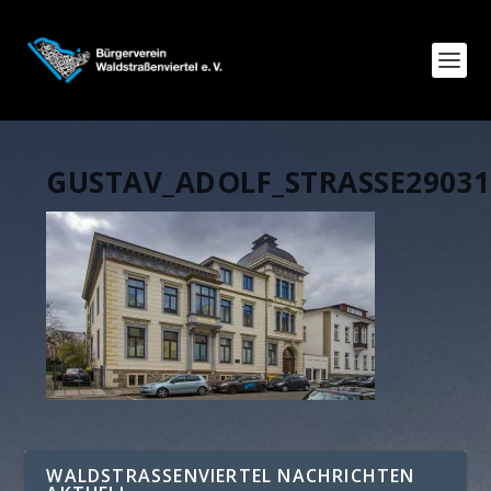
GUSTAV_ADOLF_STRASSE29031
WALDSTRASSENVIERTEL NACHRICHTEN A