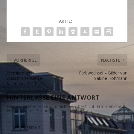
AKTIE:
VORHERIGE
NÄCHSTE
Premiere des
Farbwechsel – Bilder von
Waldstraßenviertel-
Sabine Hohmann
Kalenders 2017
HINTERLASSE EINE ANTWORT
Deine E-Mail-Adresse wird nicht veröffentlicht.
Erforderliche
Felder sind mit
*
markiert