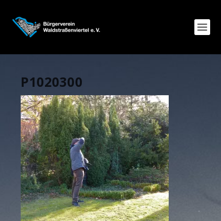
P1020300