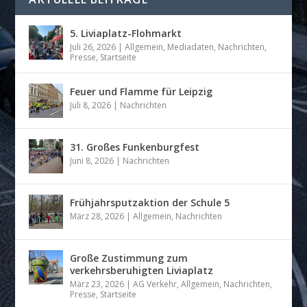
5. Liviaplatz-Flohmarkt
Juli 26, 2026
|
Allgemein
,
Mediadaten
,
Nachrichten
,
Presse
,
Startseite
Feuer und Flamme für Leipzig
Juli 8, 2026
|
Nachrichten
31. Großes Funkenburgfest
Juni 8, 2026
|
Nachrichten
Frühjahrsputzaktion der Schule 5
März 28, 2026
|
Allgemein
,
Nachrichten
Große Zustimmung zum
verkehrsberuhigten Liviaplatz
März 23, 2026
|
AG Verkehr
,
Allgemein
,
Nachrichten
,
Presse
,
Startseite