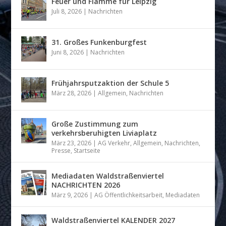
Feuer und Flamme für Leipzig
Juli 8, 2026
|
Nachrichten
31. Großes Funkenburgfest
Juni 8, 2026
|
Nachrichten
Frühjahrsputzaktion der Schule 5
März 28, 2026
|
Allgemein
,
Nachrichten
Große Zustimmung zum
verkehrsberuhigten Liviaplatz
März 23, 2026
|
AG Verkehr
,
Allgemein
,
Nachrichten
,
Presse
,
Startseite
Mediadaten Waldstraßenviertel
NACHRICHTEN 2026
März 9, 2026
|
AG Öffentlichkeitsarbeit
,
Mediadaten
Waldstraßenviertel KALENDER 2027