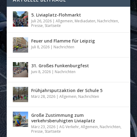
5. Liviaplatz-Flohmarkt
Juli 26, 2026
|
Allgemein
,
Mediadaten
,
Nachrichten
,
Presse
,
Startseite
Feuer und Flamme für Leipzig
Juli 8, 2026
|
Nachrichten
31. Großes Funkenburgfest
Juni 8, 2026
|
Nachrichten
Frühjahrsputzaktion der Schule 5
März 28, 2026
|
Allgemein
,
Nachrichten
Große Zustimmung zum
verkehrsberuhigten Liviaplatz
März 23, 2026
|
AG Verkehr
,
Allgemein
,
Nachrichten
,
Presse
,
Startseite