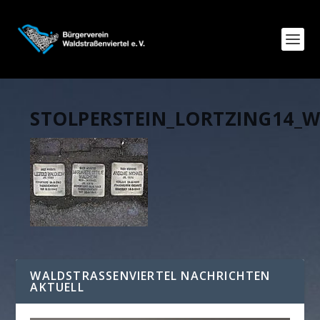
STOLPERSTEIN_LORTZING14_
WALDSTRASSENVIERTEL NACHRICHTEN A
KTUELL