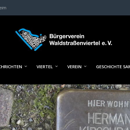
heim
STOLPERSTEIN_FEUERBACH17A
CHRICHTEN
VIERTEL
VEREIN
GESCHICHTE S