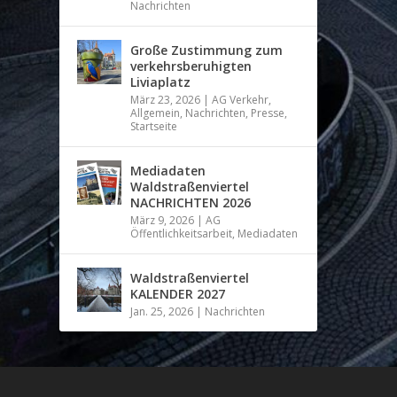
Nachrichten
Große Zustimmung zum
verkehrsberuhigten
Liviaplatz
März 23, 2026
|
AG Verkehr
,
Allgemein
,
Nachrichten
,
Presse
,
Startseite
Mediadaten
Waldstraßenviertel
NACHRICHTEN 2026
März 9, 2026
|
AG
Öffentlichkeitsarbeit
,
Mediadaten
Waldstraßenviertel
KALENDER 2027
Jan. 25, 2026
|
Nachrichten