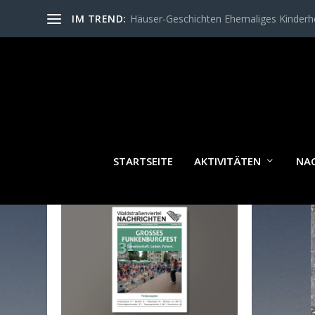
IM TREND:
Häuser-Geschichten Ehemaliges Kinder
STARTSEITE
AKTIVITÄTEN
NA
WALDSTRASSENVIERTEL N
ACHRICHTEN AKTUELL