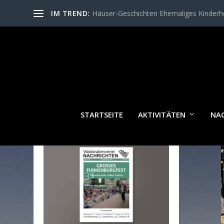
IM TREND:
Häuser-Geschichten Ehemaliges Kinder
STARTSEITE
AKTIVITÄTEN
NA
WALDSTRASSENVIERTEL N
ACHRICHTEN AKTUELL