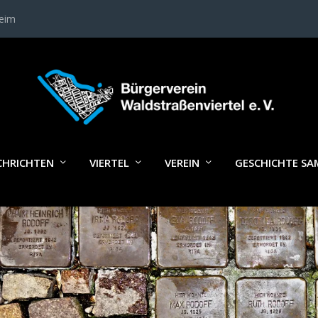
heim
STOLPERSTEIN_FREEGE22
CHRICHTEN
VIERTEL
VEREIN
GESCHICHTE S