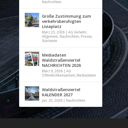
Nachrichten
Große Zustimmung zum
verkehrsberuhigten
Liviaplatz
März 23, 2026
|
AG Verkehr
,
Allgemein
,
Nachrichten
,
Presse
,
Startseite
Mediadaten
Waldstraßenviertel
NACHRICHTEN 2026
März 9, 2026
|
AG
Öffentlichkeitsarbeit
,
Mediadaten
Waldstraßenviertel
KALENDER 2027
Jan. 25, 2026
|
Nachrichten