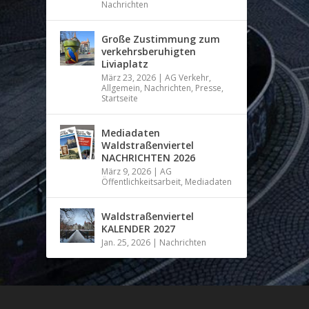
Nachrichten
Große Zustimmung zum
verkehrsberuhigten
Liviaplatz
März 23, 2026
|
AG Verkehr
,
Allgemein
,
Nachrichten
,
Presse
,
Startseite
Mediadaten
Waldstraßenviertel
NACHRICHTEN 2026
März 9, 2026
|
AG
Öffentlichkeitsarbeit
,
Mediadaten
Waldstraßenviertel
KALENDER 2027
Jan. 25, 2026
|
Nachrichten