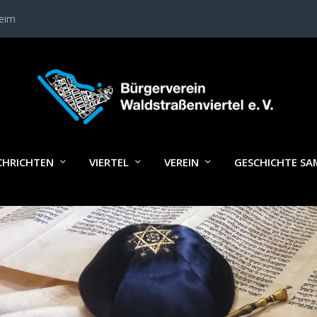
heim
AG JÜDISCHES LEBEN IM BÜRGERV
CHRICHTEN
VIERTEL
VEREIN
GESCHICHTE S
WALDSTRASSWENVIERTEL E. V.; FO