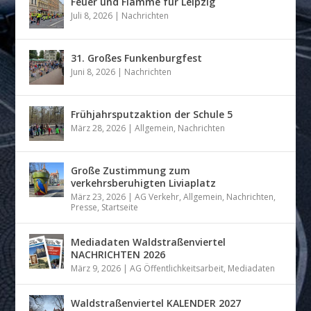
Feuer und Flamme für Leipzig
Juli 8, 2026
|
Nachrichten
31. Großes Funkenburgfest
Juni 8, 2026
|
Nachrichten
Frühjahrsputzaktion der Schule 5
März 28, 2026
|
Allgemein
,
Nachrichten
Große Zustimmung zum
verkehrsberuhigten Liviaplatz
März 23, 2026
|
AG Verkehr
,
Allgemein
,
Nachrichten
,
Presse
,
Startseite
Mediadaten Waldstraßenviertel
NACHRICHTEN 2026
März 9, 2026
|
AG Öffentlichkeitsarbeit
,
Mediadaten
Waldstraßenviertel KALENDER 2027