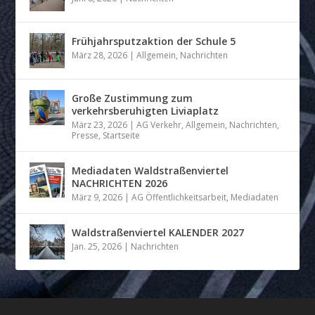
Frühjahrsputzaktion der Schule 5
März 28, 2026
|
Allgemein
,
Nachrichten
Große Zustimmung zum
verkehrsberuhigten Liviaplatz
März 23, 2026
|
AG Verkehr
,
Allgemein
,
Nachrichten
,
Presse
,
Startseite
Mediadaten Waldstraßenviertel
NACHRICHTEN 2026
März 9, 2026
|
AG Öffentlichkeitsarbeit
,
Mediadaten
Waldstraßenviertel KALENDER 2027
Jan. 25, 2026
|
Nachrichten