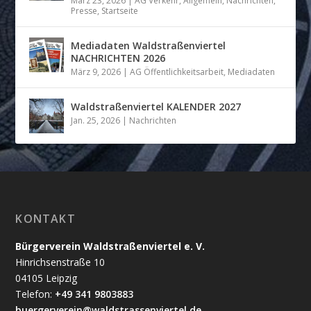
März 23, 2026
|
AG Verkehr
,
Allgemein
,
Nachrichten
,
Presse
,
Startseite
Mediadaten Waldstraßenviertel
NACHRICHTEN 2026
März 9, 2026
|
AG Öffentlichkeitsarbeit
,
Mediadaten
Waldstraßenviertel KALENDER 2027
Jan. 25, 2026
|
Nachrichten
KONTAKT
Bürgerverein Waldstraßenviertel e. V.
Hinrichsenstraße 10
04105 Leipzig
Telefon:
+49 341 9803883
buergerverein@waldstrassenviertel.de